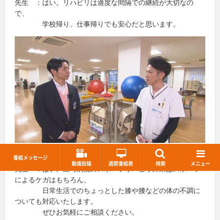
先生 ：はい。リハビリは適度な間隔での継続が大切なの
で、
学校帰り、仕事帰りでも安心だと思います。
てつお：それでは、最後に先生からひとことお願いします。
番組メッセージ
動画投稿
週間番組表
検索
メニュー
先生 ：はい。王司病院のスポーツリハビリ外来はスポーツ
によるケガはもちろん、
日常生活でのちょっとした膝や腰などの体の不調に
ついても対応いたします。
ぜひお気軽にご相談ください。