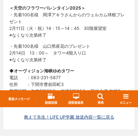
＜天空のフラワーバレンタイン2025＞
・先着100名様 岡澤アキラさんからのウェルカム球根プレ
ゼント
2月11日（火・祝）14：15～14：45 30階展望室
※なくなり次第終了
・先着100名様 山口県産花のプレゼント
2月14日 13：00～ タワー4階入り口
※なくなり次第終了
◆オーヴィジョン海峡ゆめタワー
電話 ：083-231-5877
住所 ：下関市豊前田町3
営業時間：午前9時30分～午後9時30分（最終入場 午後9
時）
番組メッセージ
動画投稿
週間番組表
検索
メニュー
教えて先生！LIFE UP学園 放送内容一覧に戻る