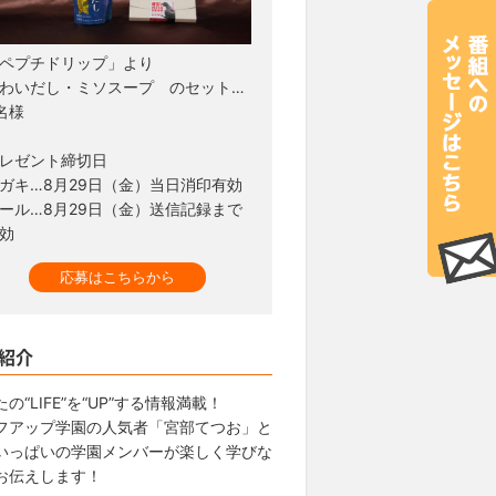
ペプチドリップ」より
わいだし・ミソスープ のセット…
名様
レゼント締切日
ガキ…8月29日（金）当日消印有効
ール…8月29日（金）送信記録まで
効
応募はこちらから
紹介
の“LIFE”を“UP”する情報満載！
フアップ学園の人気者「宮部てつお」と
いっぱいの学園メンバーが楽しく学びな
お伝えします！