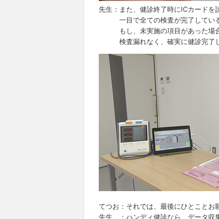
先生：また、健診終了時にICカードを
一目で全ての検査が完了しているか
もし、未実施の項目があった場合
検査漏れなく、確実に健診完了し
てつお：それでは、最後にひとことお
先生 ：ハンディ健診なら、データ収