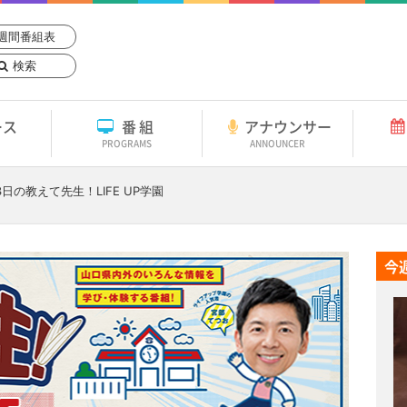
週間番組表
検索
ース
番組
アナウンサー
PROGRAMS
ANNOUNCER
3日
の教えて先生！LIFE UP学園
今