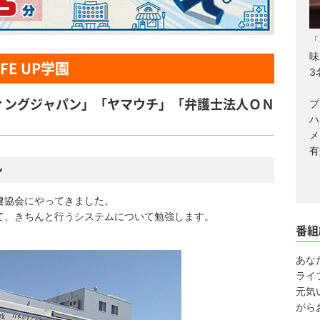
「
味
FE UP学園
3
ィングジャパン」「ヤマウチ」「弁護士法人ＯＮ
プ
ハ
メ
有
ン
健協会にやってきました。
きちんと行うシステムについて勉強します。
番組
あなた
ライ
元気
がら