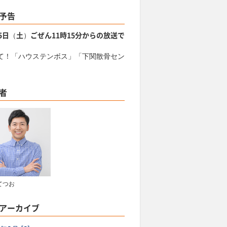
予告
15日（土）ごぜん11時15分からの放送で
て！「ハウステンボス」「下関散骨セン
」
者
てつお
アーカイブ