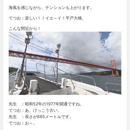
海風を感じながら、テンションも上がります。
てつお：楽しい！！イエ～イ！平戸大橋。
こんな間近から！
先生 ：昭和52年の1977年開通ですね。
てつお：あ、けっこう古い。
先生 ：長さが665メートルです。
てつお：お～。