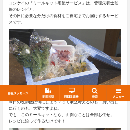
ヨシケイの「ミールキット宅配サービス」は、管理栄養士監
修のレシピと、
その日に必要な分だけの食材をご自宅までお届けするサービ
スです。
番組メッセージ
動画投稿
週間番組表
検索
メニュー
今日の晩御飯は何にしよう？って献立考えるのも、買い出し
に行くのも、大変ですよね。
でも、このミールキットなら、面倒なことは全部お任せ。
レシピに沿って作るだけです！