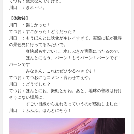
てつお：絶景なんですけど。
川口 ：きれ～い。
【体験後】
川口 ：楽しかった！
てつお：すごかった！どうだった？
川口 ：もうほんとに映像がキレイすぎて、実際に私が世界
の景色見に行ってるみたいで。
爽快感もすごいし、水しぶきが実際に当たるので、
ほんとにもう、バーン！もうバーン！バーンです！
バーンです！
みなさん、これはぜひやるべきです！
てつお：てつおにもコメント言わせてぇや。
川口 ：どうでした？
てつお：ほんとにね、振動とかね。あと、地球の普段は行け
そうにない場所に、
すごい目線から見れるっていうのが感動しました！
川口 ：ふふふ。ほんとにそう！