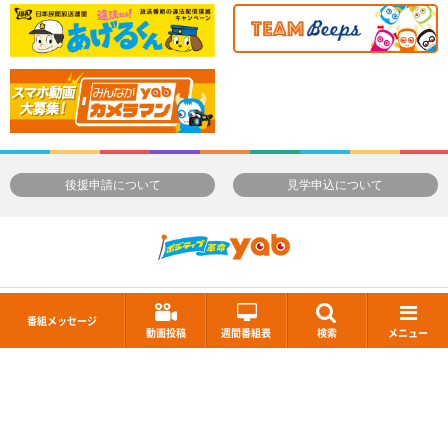
後援申請について
見学申込について
Yamaguchi Asahi Broadcasting.,Ltd.
番組メッセージ
動画投稿
週間番組表
検索
メニュー