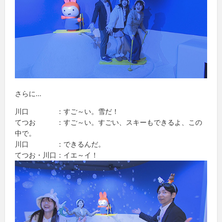
さらに…
川口 ：すご～い。雪だ！
てつお ：すご～い。すごい、スキーもできるよ、この
中で。
川口 ：できるんだ。
てつお・川口：イエ～イ！