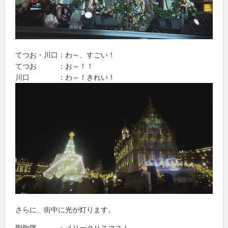
てつお・川口：わ～、すごい！
てつお ：お～！！
川口 ：わ～！きれい！
さらに、街中に光が灯ります。
聖歌隊 ：メリークリスマス！