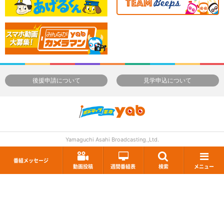
後援申請について
見学申込について
Yamaguchi Asahi Broadcasting.,Ltd.
番組メッセージ
動画投稿
週間番組表
検索
メニュー