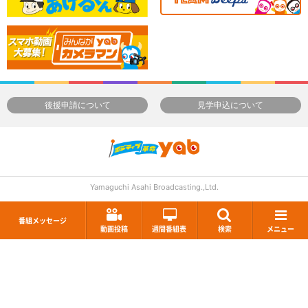
後援申請について
見学申込について
Yamaguchi Asahi Broadcasting.,Ltd.
番組メッセージ
動画投稿
週間番組表
検索
メニュー