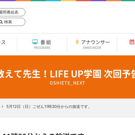
週間番組表
検索
ース
番組
アナウンサー
PROGRAMS
ANNOUNCER
教えて先生！LIFE UP学園 次回予
OSHIETE_NEXT
5月12日（日）ごぜん11時30分からの放送です。