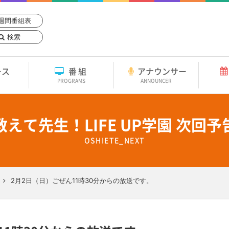
週間番組表
検索
ース
番組
アナウンサー
PROGRAMS
ANNOUNCER
教えて先生！LIFE UP学園 次回予
OSHIETE_NEXT
2月2日（日）ごぜん11時30分からの放送です。