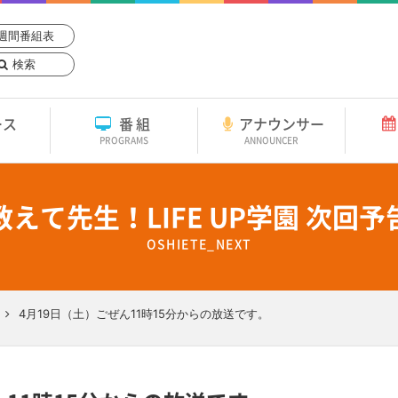
週間番組表
検索
ース
番組
アナウンサー
PROGRAMS
ANNOUNCER
教えて先生！LIFE UP学園 次回予
OSHIETE_NEXT
4月19日（土）ごぜん11時15分からの放送です。