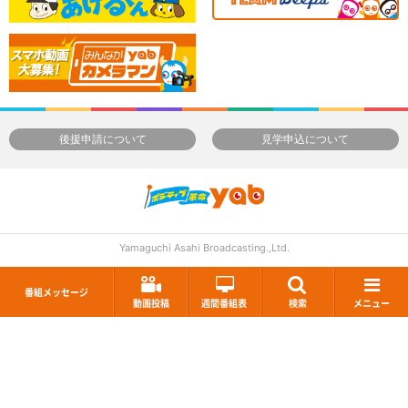
後援申請について
見学申込について
Yamaguchi Asahi Broadcasting.,Ltd.
番組メッセージ
動画投稿
週間番組表
検索
メニュー