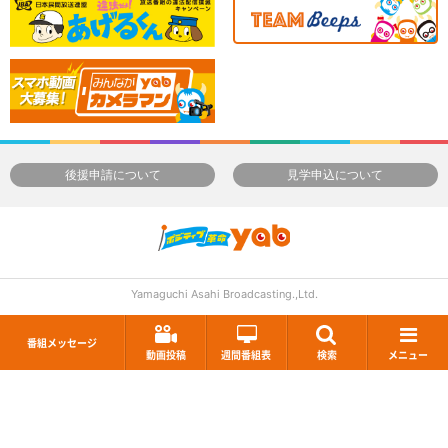
後援申請について
見学申込について
Yamaguchi Asahi Broadcasting.,Ltd.
番組メッセージ
動画投稿
週間番組表
検索
メニュー