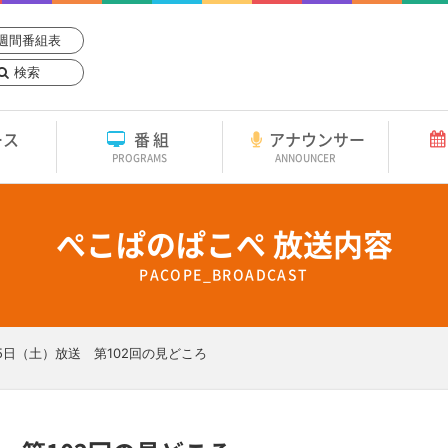
週間番組表
検索
ース
番組
アナウンサー
PROGRAMS
ANNOUNCER
ぺこぱのぱこぺ 放送内容
PACOPE_BROADCAST
25日（土）放送 第102回の見どころ