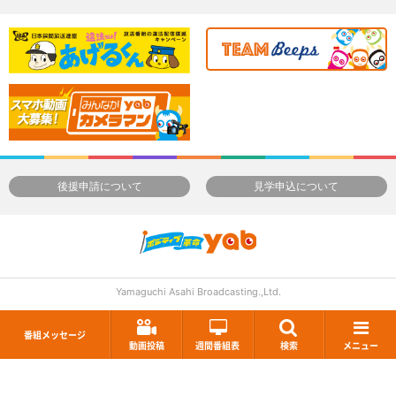
後援申請について
見学申込について
Yamaguchi Asahi Broadcasting.,Ltd.
番組メッセージ
動画投稿
週間番組表
検索
メニュー