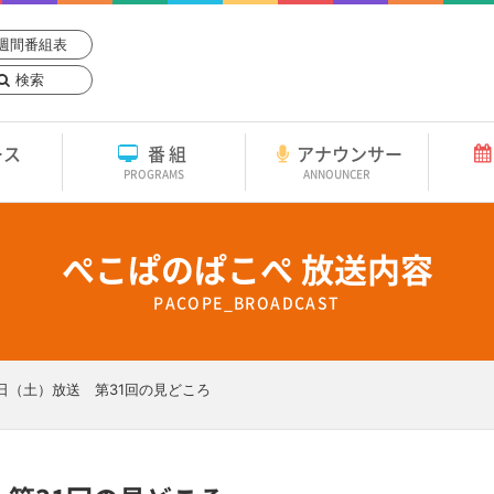
週間番組表
検索
ース
番組
アナウンサー
PROGRAMS
ANNOUNCER
ぺこぱのぱこぺ 放送内容
PACOPE_BROADCAST
8日（土）放送 第31回の見どころ