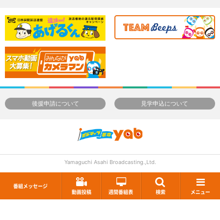
後援申請について
見学申込について
Yamaguchi Asahi Broadcasting.,Ltd.
番組メッセージ
動画投稿
週間番組表
検索
メニュー