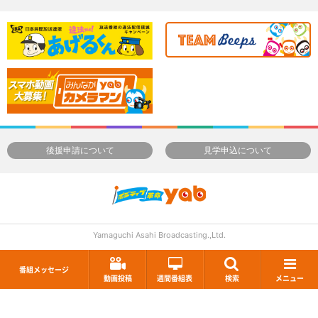
後援申請について
見学申込について
Yamaguchi Asahi Broadcasting.,Ltd.
番組メッセージ
動画投稿
週間番組表
検索
メニュー