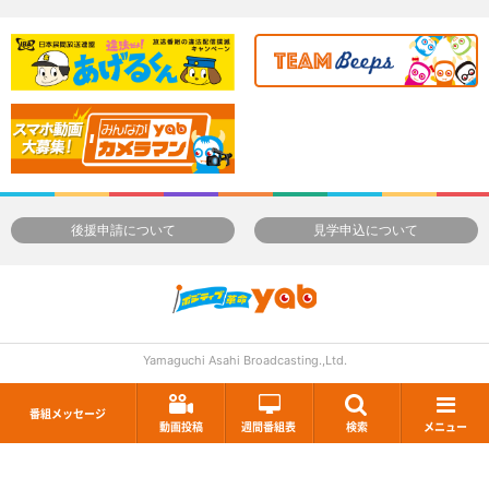
後援申請について
見学申込について
Yamaguchi Asahi Broadcasting.,Ltd.
番組メッセージ
動画投稿
週間番組表
検索
メニュー