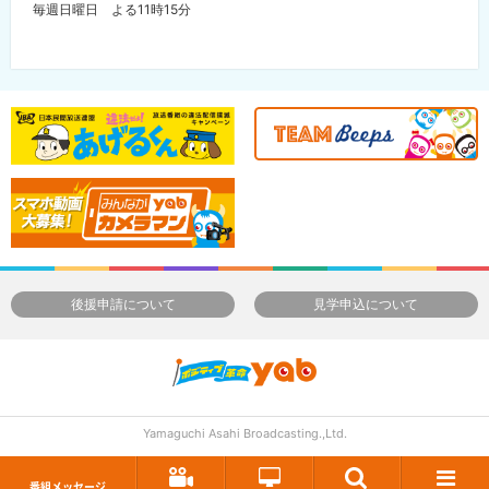
毎週日曜日 よる11時15分
後援申請について
見学申込について
Yamaguchi Asahi Broadcasting.,Ltd.
番組メッセージ