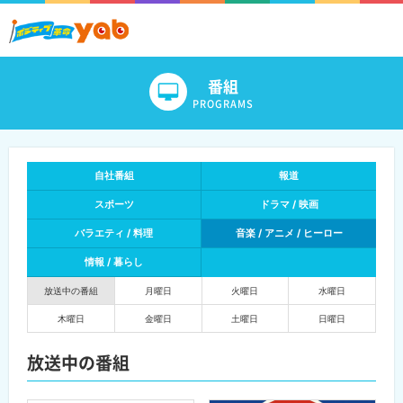
番組
PROGRAMS
自社番組
報道
スポーツ
ドラマ / 映画
バラエティ / 料理
音楽 / アニメ / ヒーロー
情報 / 暮らし
放送中の番組
月曜日
火曜日
水曜日
木曜日
金曜日
土曜日
日曜日
放送中の番組