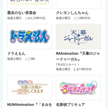
題名のない音楽会
クレヨンしんちゃん
毎週土曜日 ごぜん10時15分
毎週土曜日 ごご4時30分
ドラえもん
IMAnimation『天幕のジャ
毎週土曜日 ごご5時
ードゥーガル』
7月4日スタート！
毎週土曜日 よる11時30分
NUMAnimation『「きみを
名探偵プリキュア