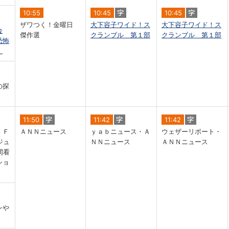
10:55
10:45
10:45
ザワつく！金曜日
大下容子ワイド！ス
大下容子ワイド！ス
会
傑作選
クランブル 第１部
クランブル 第１部
恐怖
」
の探
11:50
11:42
11:42
ＩＦ
ＡＮＮニュース
ｙａｂニュース・Ａ
ウェザーリポート・
ジュ
ＮＮニュース
ＡＮＮニュース
関看
ショ
ンや