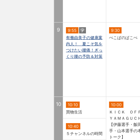
9
9:55
9:30
有働由美子の健康案
ぺこぱのぱこぺ
内人！ 夏こそ気を
つけたい腰痛！ぎっ
くり腰の予防＆対策
10
10:10
10:00
買物生活
ＫＩＣＫ ＯＦ
ＹＡＭＡＧＵＣ
【伊藤選手・飯
10:40
手・山本選手の
５チャンネルの時間
トーク】