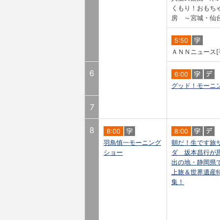
くもり！おもち
房 ～宮城・仙
5:50
ＡＮＮニュース[
6
6:00
グッド！モーニ
7
8
8:00
8:00
羽鳥慎一モーニング
朝だ！生です旅
ショー
ダ 坂本昌行が
出の地・静岡県
上旅＆世界遺産
集！