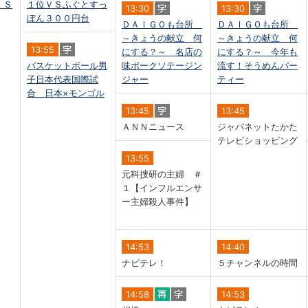
 Ｓ
１位ＶＳふぐとすっ
13:30
13:30
ぽん３００円台
ＤＡＩＧＯも台所
ＤＡＩＧＯも台所
～きょうの献立 何
～きょうの献立 何
13:55
にする？～ 名店の
にする？～ 今年も
バスケットボール男
味ポークソテージン
流す！そうめんパー
子日本代表国際試
ジャー
ティー
合 日本×モンゴル
13:45
13:45
ＡＮＮニュース
ジャパネットたかた
テレビショッピング
13:55
元科捜研の主婦 ＃
１【インフルエンサ
ー主婦殺人事件】
14:53
14:40
ナビテレ！
５チャンネルの時間
14:58
14:53