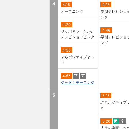
4
4:15
4:16
オープニング
早朝テレビショ
ング
4:20
4:46
ジャパネットたかた
テレビショッピング
早朝テレビショ
ング
4:50
ぷちポジティブｙａ
ｂ
4:55
グッド！モーニング
5
5:15
ぷちポジティブ
ｂ
5:20
人生の楽園 木