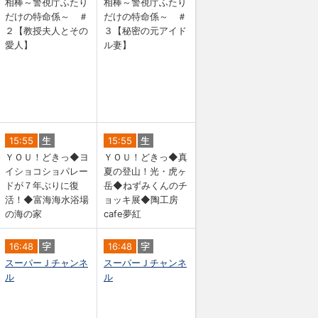
相棒～警視庁ふたり
相棒～警視庁ふたり
だけの特命係～ ＃
だけの特命係～ ＃
２【教授夫人とその
３【秘密の元アイド
愛人】
ル妻】
15:55
15:55
ＹＯＵ！どきっ◆ヨ
ＹＯＵ！どきっ◆真
イショコショパレー
夏の登山！光・虎ヶ
ドが７年ぶりに復
岳◆ねずみくんのチ
活！◆富海海水浴場
ョッキ展◆陶工房
の海の家
cafe夢紅
16:48
16:48
スーパーＪチャンネ
スーパーＪチャンネ
ル
ル