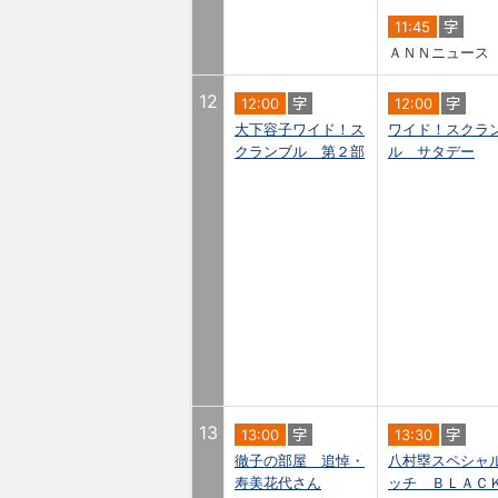
11:45
ＡＮＮニュース
12
12:00
12:00
大下容子ワイド！ス
ワイド！スクラ
クランブル 第２部
ル サタデー
13
13:00
13:30
徹子の部屋 追悼・
八村塁スペシャ
寿美花代さん
ッチ ＢＬＡ