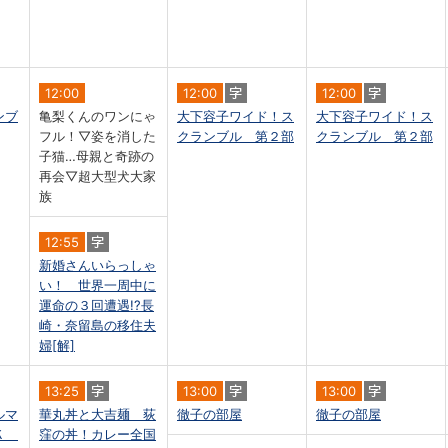
12:00
12:00
12:00
ンブ
亀梨くんのワンにゃ
大下容子ワイド！ス
大下容子ワイド！ス
フル！▽姿を消した
クランブル 第２部
クランブル 第２部
子猫…母親と奇跡の
再会▽超大型犬大家
族
12:55
新婚さんいらっしゃ
い！ 世界一周中に
運命の３回遭遇!?長
崎・奈留島の移住夫
婦[解]
13:25
13:00
13:00
ルマ
華丸丼と大吉麺 荻
徹子の部屋
徹子の部屋
ＣＫ
窪の丼！カレー全国