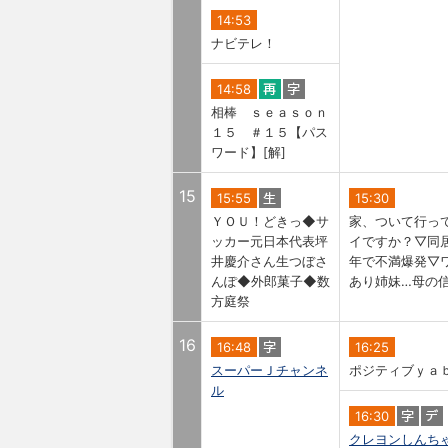
14:53
ナビテレ！
14:58
相棒 ｓｅａｓｏｎ
１５ ＃１５【パス
ワード】[解]
15
15:55
15:30
ＹＯＵ！どきっ◆サ
家、ついて行っ
ッカー元日本代表坪
イですか？▽同
井慶介さん生つぼさ
年で不満爆発▽
んぽ◆外郎菓子◆数
あり姉妹…母の
方庭祭
16
16:48
16:25
スーパーＪチャンネ
ポジティブｙａ
ル
16:30
クレヨンしんち