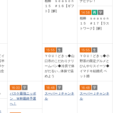
相棒 ｓｅａｓｏｎ
ナビテレ！
１５ ＃１６【ギフ
ト】[解]
14:58
相棒 ｓｅａｓｏｎ
１５ ＃１７【ラス
トワーク】[解]
15:55
15:55
てイ
ＹＯＵ！どきっ◆山
ＹＯＵ！どきっ◆小
居半
口市のこだわりクリ
野茶の限定グルメと
ワケ
ームパン◆冷房で体
ひんやりスイーツ◆
信念
がだるい…体操で温
イマドキ結婚式 ペ
めよう
ット婚
16:00
16:48
16:48
ｂ
バスケ最強ニッポ
スーパーＪチャンネ
スーパーＪチャンネ
ン Ｗ杯最終予選
ル
ル
へ！
ゃ