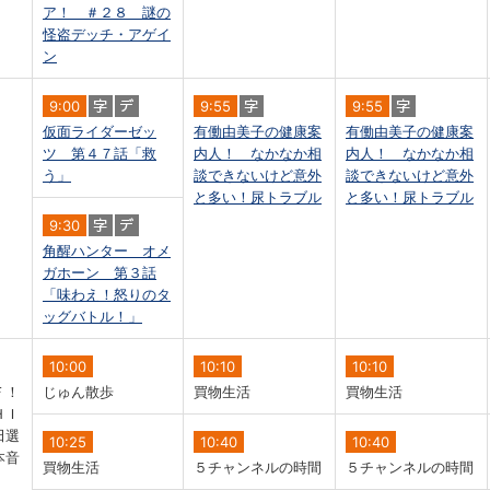
ア！ ＃２８ 謎の
怪盗デッチ・アゲイ
ン
9:00
9:55
9:55
仮面ライダーゼッ
有働由美子の健康案
有働由美子の健康案
ツ 第４７話「救
内人！ なかなか相
内人！ なかなか相
う」
談できないけど意外
談できないけど意外
と多い！尿トラブル
と多い！尿トラブル
9:30
角醒ハンター オメ
ガホーン 第３話
「味わえ！怒りのタ
ッグバトル！」
10:00
10:10
10:10
Ｆ！
じゅん散歩
買物生活
買物生活
ＨＩ
田選
10:25
10:40
10:40
本音
買物生活
５チャンネルの時間
５チャンネルの時間