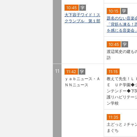
10:45
10:15
大下容子ワイド！ス
題名のない音楽
クランブル 第１部
「背筋も凍る！
を感じる音楽会
10:45
渡辺篤史の建も
訪
11
11:42
11:15
ｙａｂニュース・Ａ
教えて先生！Ｌ
ＮＮニュース
Ｅ ＵＰ学園◆
ンテンドー◆下
護リハビリテー
ン学校
11:35
土どっとＪチャ
まぐち