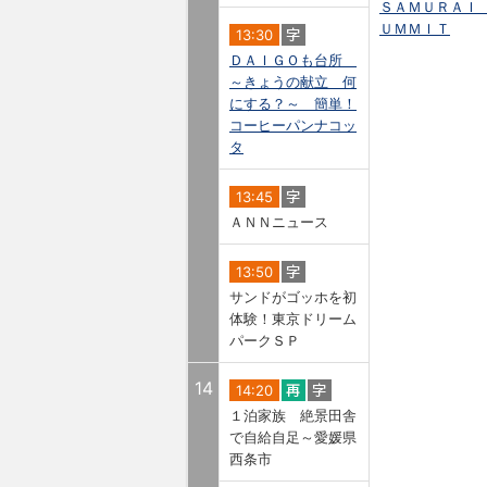
ＳＡＭＵＲＡＩ
ＵＭＭＩＴ
13:30
ＤＡＩＧＯも台所
～きょうの献立 何
にする？～ 簡単！
コーヒーパンナコッ
タ
13:45
ＡＮＮニュース
13:50
サンドがゴッホを初
体験！東京ドリーム
パークＳＰ
14
14:20
１泊家族 絶景田舎
で自給自足～愛媛県
西条市