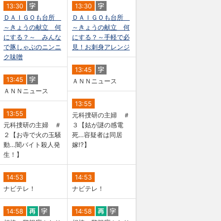
13:30
13:30
ＤＡＩＧＯも台所
ＤＡＩＧＯも台所
～きょうの献立 何
～きょうの献立 何
にする？～ みんな
にする？～手軽で必
で豚しゃぶのニンニ
見！お刺身アレンジ
ク味噌
13:45
13:45
ＡＮＮニュース
ＡＮＮニュース
13:55
13:55
元科捜研の主婦 ＃
元科捜研の主婦 ＃
３【姑が謎の感電
２【お寺で火の玉騒
死…容疑者は同居
動…闇バイト殺人発
嫁!?】
生！】
14:53
14:53
ナビテレ！
ナビテレ！
14:58
14:58