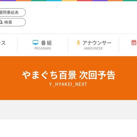
週間番組表
検索
ース
番組
アナウンサー
PROGRAMS
ANNOUNCER
やまぐち百景 次回予告
Y_HYAKEI_NEXT