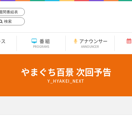
週間番組表
検索
ース
番組
アナウンサー
PROGRAMS
ANNOUNCER
やまぐち百景 次回予告
Y_HYAKEI_NEXT