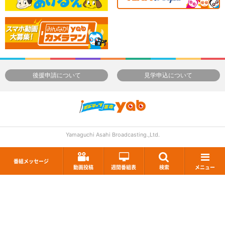
後援申請について
見学申込について
Yamaguchi Asahi Broadcasting.,Ltd.
番組メッセージ
動画投稿
週間番組表
検索
メニュー