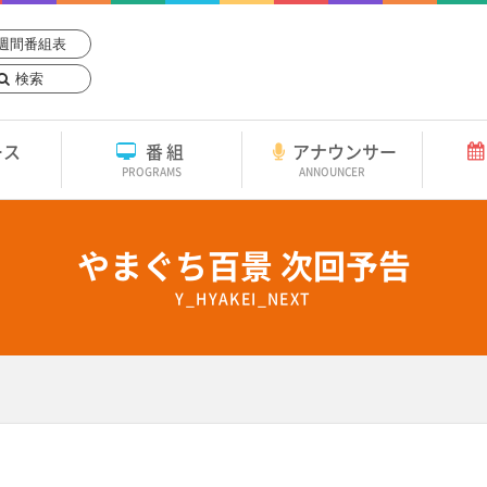
週間番組表
検索
ース
番組
アナウンサー
PROGRAMS
ANNOUNCER
やまぐち百景 次回予告
Y_HYAKEI_NEXT