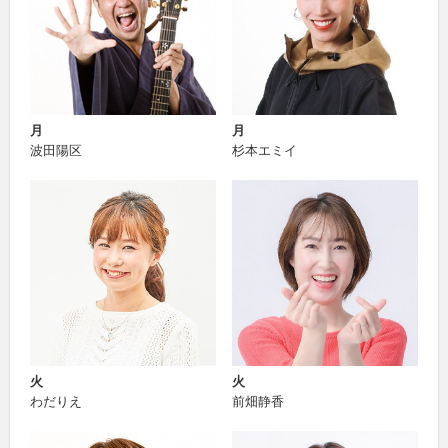
月
月
波田陽区
杉本エミイ
火
火
わだりえ
前畑静香