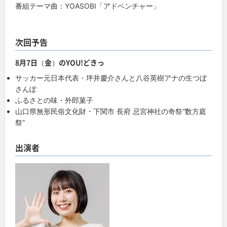
番組テーマ曲：YOASOBI「アドベンチャー」
次回予告
8月7日（金）のYOU!どきっ
サッカー元日本代表・坪井慶介さんと八谷英樹アナの生つぼ
さんぽ
ふるさとの味・外郎菓子
山口県無形民俗文化財・下関市 長府 忌宮神社の奇祭“数方庭
祭”
出演者