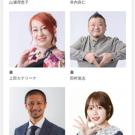
山瀬理恵子
井内良仁
金
金
上田カテリーナ
田村覚志