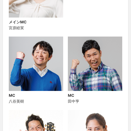
メインMC
宮原睦実
MC
MC
八谷英樹
田中亨