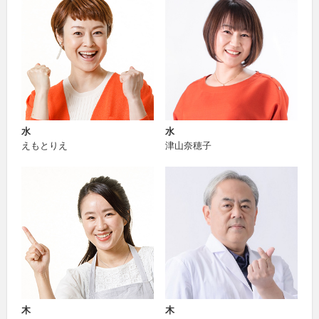
水
水
えもとりえ
津山奈穂子
木
木