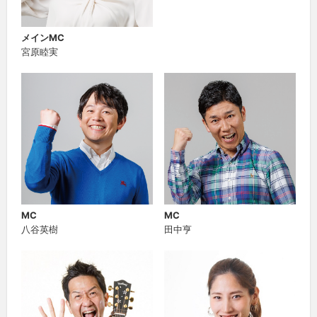
メインMC
宮原睦実
MC
MC
八谷英樹
田中亨