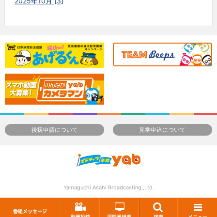
2025年10月 [3]
後援申請について
見学申込について
Yamaguchi Asahi Broadcasting.,Ltd.
番組メッセージ
動画投稿
週間番組表
検索
メニュー