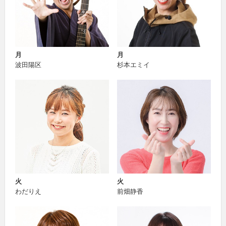
月
月
波田陽区
杉本エミイ
火
火
わだりえ
前畑静香