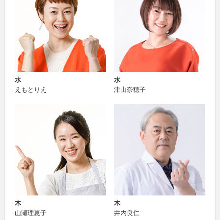
水
水
えもとりえ
津山奈穂子
木
木
山瀬理恵子
井内良仁