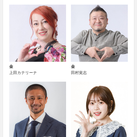
金
金
上田カテリーナ
田村覚志