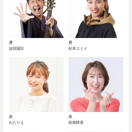
月
月
波田陽区
杉本エミイ
火
火
わだりえ
前畑静香