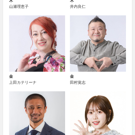
木
木
山瀬理恵子
井内良仁
金
金
上田カテリーナ
田村覚志