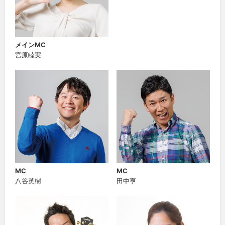
メインMC
宮原睦実
MC
MC
八谷英樹
田中亨