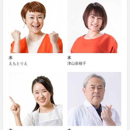
水
水
えもとりえ
津山奈穂子