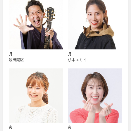
月
月
波田陽区
杉本エミイ
火
火