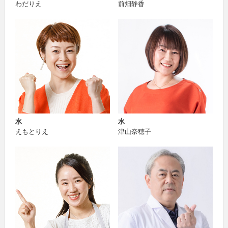
わだりえ
前畑静香
水
水
えもとりえ
津山奈穂子