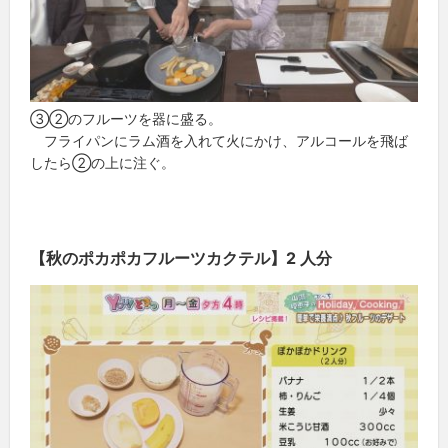
③②のフルーツを器に盛る。
フライパンにラム酒を入れて火にかけ、アルコールを飛ば
したら②の上に注ぐ。
【秋のポカポカフルーツカクテル】2 人分