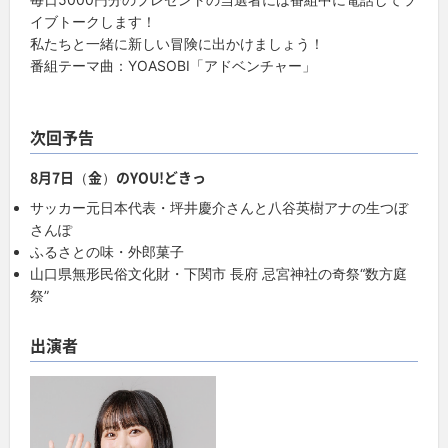
イブトークします！
私たちと一緒に新しい冒険に出かけましょう！
番組テーマ曲：YOASOBI「アドベンチャー」
次回予告
8月7日（金）のYOU!どきっ
サッカー元日本代表・坪井慶介さんと八谷英樹アナの生つぼ
さんぽ
ふるさとの味・外郎菓子
山口県無形民俗文化財・下関市 長府 忌宮神社の奇祭“数方庭
祭”
出演者