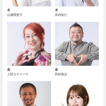
木
木
山瀬理恵子
井内良仁
金
金
上田カテリーナ
田村覚志