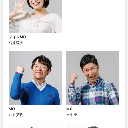
メインMC
宮原睦実
MC
MC
八谷英樹
田中亨