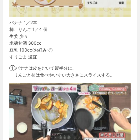
バナナ 1／2本
柿、りんご 1／4 個
生姜 少々
米麹甘酒 300cc
豆乳 100cc(お好みで)
すりごま 適宜
①バナナは皮をむいて縦半分に、
りんごと柿は食べやいすい大きさにスライスする。