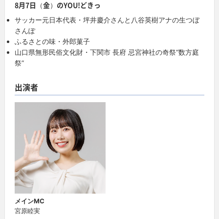
8月7日（金）のYOU!どきっ
サッカー元日本代表・坪井慶介さんと八谷英樹アナの生つぼ
さんぽ
ふるさとの味・外郎菓子
山口県無形民俗文化財・下関市 長府 忌宮神社の奇祭“数方庭
祭”
出演者
メインMC
宮原睦実