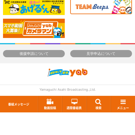
後援申請について
見学申込について
Yamaguchi Asahi Broadcasting.,Ltd.
番組メッセージ
動画投稿
週間番組表
検索
メニュー