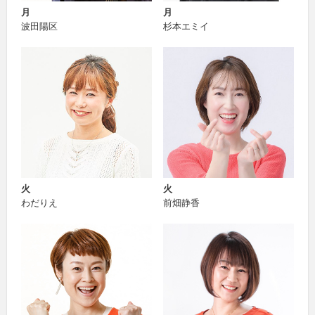
月
月
波田陽区
杉本エミイ
火
火
わだりえ
前畑静香