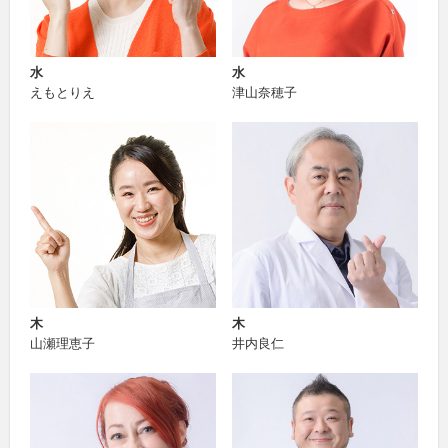
水
水
えもとりえ
津山奈穂子
木
木
山瀬理恵子
井内良仁