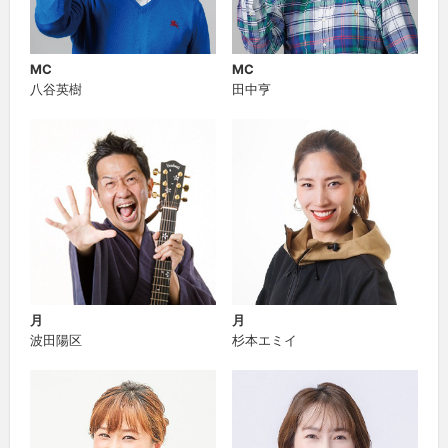
MC
MC
八谷英樹
田中亨
月
月
波田陽区
杉本エミイ