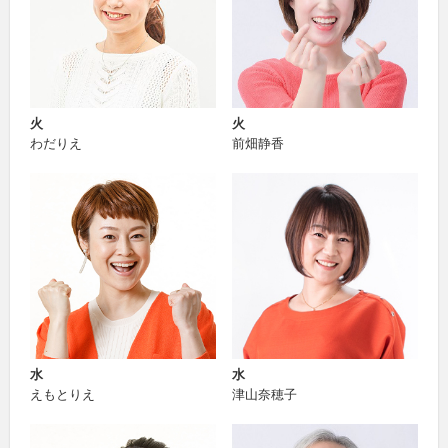
火
火
わだりえ
前畑静香
水
水
えもとりえ
津山奈穂子