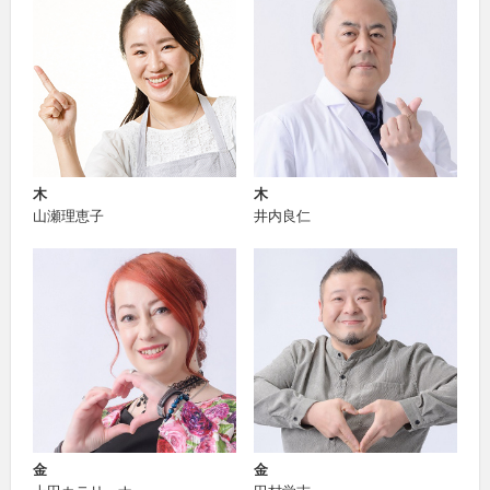
木
木
山瀬理恵子
井内良仁
金
金