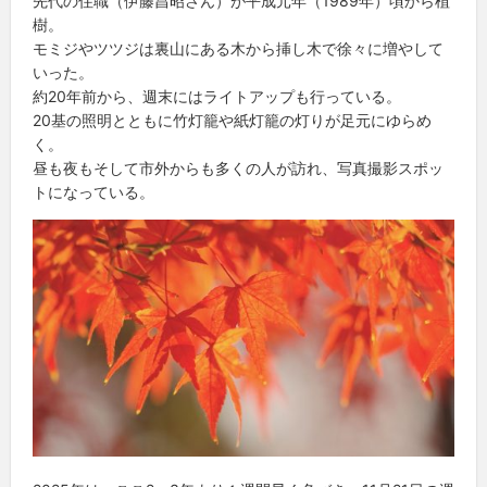
先代の住職（伊藤昌昭さん）が平成元年（1989年）頃から植
樹。
モミジやツツジは裏山にある木から挿し木で徐々に増やして
いった。
約20年前から、週末にはライトアップも行っている。
20基の照明とともに竹灯籠や紙灯籠の灯りが足元にゆらめ
く。
昼も夜もそして市外からも多くの人が訪れ、写真撮影スポッ
トになっている。