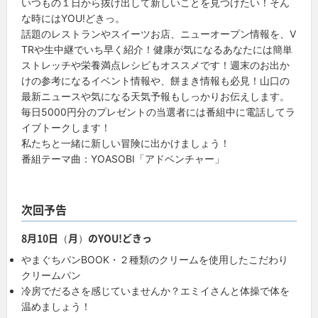
いつもの１日から抜け出して新しいことを見つけたい！そん
な時にはYOU!どきっ。
話題のレストランやスイーツお店、ニューオープン情報を、V
TRや生中継でいち早く紹介！健康が気になるあなたには簡単
ストレッチや栄養満点レシピもオススメです！週末のお出か
けの参考になるイベント情報や、餅まき情報も必見！山口の
最新ニュースや気になる天気予報もしっかりお伝えします。
毎日5000円分のプレゼントの当選者には番組中に電話してラ
イブトークします！
私たちと一緒に新しい冒険に出かけましょう！
番組テーマ曲：YOASOBI「アドベンチャー」
次回予告
8月10日（月）のYOU!どきっ
やまぐちパンBOOK・２種類のクリームを使用したこだわり
クリームパン
冷房でだるさを感じていませんか？エミイさんと体操で体を
温めましょう！