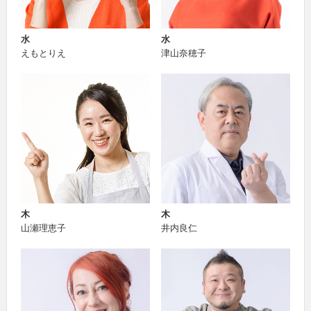
水
水
えもとりえ
津山奈穂子
木
木
山瀬理恵子
井内良仁