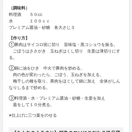
（調味料）
料理酒 ５０cc
水 １００ｃｃ
プレミアム醤油・砂糖 各大さじ３
【作り方】
①豚肉はサイコロ状に切り 旨味塩・黒コショウを振る。
ごぼうはささがき 玉ねぎはくし切り 生姜は薄切りにす
る。
②鍋に油をひき 中火で豚肉を炒める。
肉の色が変わったら、ごぼう、玉ねぎを加える。
梅干しの種を取り、果肉をほぐして鍋に加え 全体がしん
なりしるまで炒める。
③料理酒・水・プレミアム醤油・砂糖・生姜を加え
蓋をして１０分煮る。
※仕上げに三つ葉をのせる