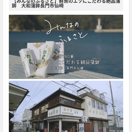
【みんなのふるさと】鮮魚のエソにこだわる絶品蒲
鉾 大和蒲鉾長門市仙崎