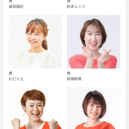
月
月
波田陽区
杉本エミイ
火
火
わだりえ
前畑静香