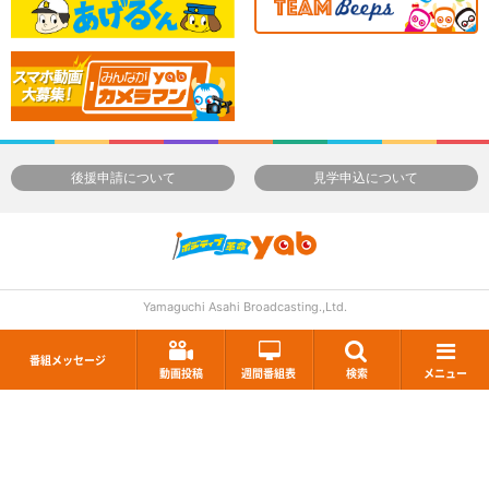
後援申請について
見学申込について
Yamaguchi Asahi Broadcasting.,Ltd.
番組メッセージ
動画投稿
週間番組表
検索
メニュー