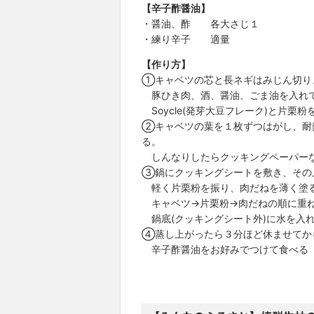
【辛子酢醤油】
・醤油、酢 各大さじ１
・練り辛子 適量
【作り方】
①キャベツの芯と長ネギはみじん切り
豚ひき肉、酒、醤油、ごま油を入れて
Soycle(発芽大豆フレーク)と片栗
②キャベツの葉を１枚ずつはがし、耐
る。
しんなりしたらクッキングペーパーな
③鍋にクッキングシートを敷き、その
軽く片栗粉を振り、肉だねを薄く塗
キャベツ→片栗粉→肉だねの順に重ね
鍋底(クッキングシート外)に水を入れ
④蒸し上がったら３分ほど休ませてか
辛子酢醤油をお好みでつけて食べる