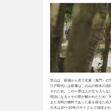
笠山は、萩城から見て北東（鬼門）の
江戸時代には萩藩はこの山の樹木の伐
そのため、この一帯は人が立ち入らな
明治になるとその禁が解かれたため、
また当時の燃料であった薪を採るため
大木は20〜30年のサイクルで伐採さ