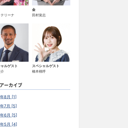
金
カテリーナ
田村覚志
シャルゲスト
スペシャルゲスト
慶介
橋本桃呼
アーカイブ
年8月 [1]
年7月 [5]
6年6月 [5]
6年5月 [4]