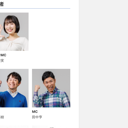
者
MC
睦実
MC
英樹
田中亨