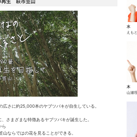
の再生 萩市笠山
水
えも
木
山瀬
の広さに約25,000本のヤブツバキが自生している。
、
に、さまざまな特徴あるヤブツバキが誕生した。
から
だ笠山ならではの花を見ることができる。