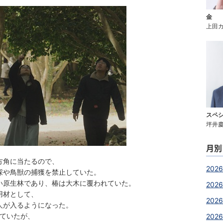
金
上田
スペ
坪井
月別
方角に当たるので、
2026
採や鳥獣の捕獲を禁止していた。
い原生林であり、椿は大木に覆われていた。
2026
用材として、
202
人が入るようになった。
れていたが、
202