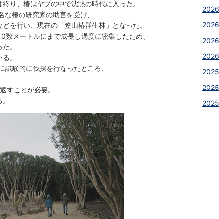
は終り、椿はヤブの中で沈黙の時代に入った。
202
著名な椿の研究家の助言を受け、
202
などを行い、現在の「笠山椿群生林」となった。
10数メートルにまで成長し過度に密集したため、
2026
った。
2026
いる。
めに試験的に伐採を行なったところ、
2025
2025
り返すことが必要。
る。
2025