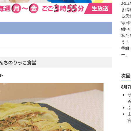
お出
き情
る天
毎日
組中
私た
う！
番組
ー」
んちのりっこ食堂
次回
≫
8月