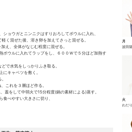
、ショウガとニンニクはすりおろしてボウルに入れ、
軽く混ぜた後、溶き卵を加えてさっと混ぜる。
月
粉を加え、全体がなじむ程度に混ぜる。
波田
熱ボウルに入れてラップをし、６００Ｗで５分ほど加熱す
どで水気をしっかりふき取る。
上にキャベツを敷く。
る。
、これを３層ほど作る。
、蓋をして中弱火で15分程度(鍋の素材による)蒸す。
ら食べやすい大きさに切り、
火
わだ