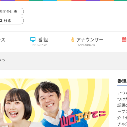
週間番組表
検索
ース
番組
アナウンサー
PROGRAMS
ANNOUNCER
きっ
番組
いつ
つけ
話題
ープ
介！
チや