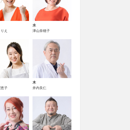
水
とりえ
津山奈穂子
木
理恵子
井内良仁