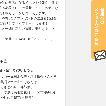
かけの参考になるイベント情報や、餅ま
報も必見！山口の最新ニュースや気にな
気予報もしっかりお伝えします。
5000円分のプレゼントの当選者には番
に電話してライブトークします！
ちと一緒に新しい冒険に出かけましょ
テーマ曲：YOASOBI「アドベンチャ
予告
7日（金）のYOU!どきっ
サッカー元日本代表・坪井慶介さんと八
谷英樹アナの生つぼさんぽ
ふるさとの味・外郎菓子
山口県無形民俗文化財・下関市 長府 忌
宮神社の奇祭“数方庭祭”