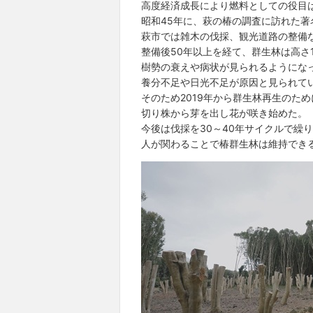
高度経済成長により燃料としての役目
昭和45年に、萩の椿の調査に訪れた
萩市では雑木の伐採、観光道路の整備
整備後50年以上を経て、群生林は高さ
樹勢の衰えや病状が見られるようにな
養分不足や日光不足が原因と見られて
そのため2019年から群生林再生のた
切り株から芽を出し花が咲き始めた。
今後は伐採を30～40年サイクルで繰
人が関わることで椿群生林は維持でき