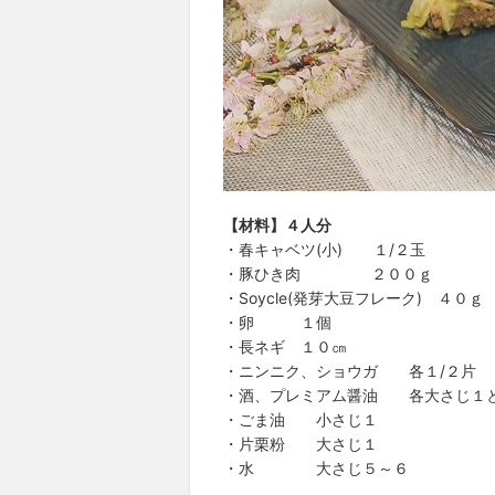
【材料】４人分
・春キャベツ(小) １/２玉
・豚ひき肉 ２００ｇ
・Soycle(発芽大豆フレーク) ４０ｇ
・卵 １個
・長ネギ １０㎝
・ニンニク、ショウガ 各１/２片
・酒、プレミアム醤油 各大さじ１と
・ごま油 小さじ１
・片栗粉 大さじ１
・水 大さじ５～６