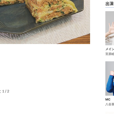
出演
メイン
宮原
１/２
MC
八谷