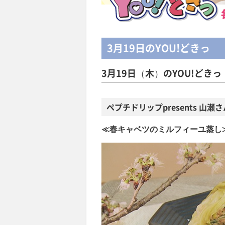
3月19日
のYOU!どきっ
3月19日（木）のYOU!どきっ
ペプチドリップ
presents
山瀬さ
≪春キャベツのミルフィーユ蒸し