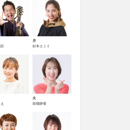
月
陽区
杉本エミイ
火
りえ
前畑静香