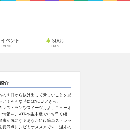
イベント
SDGs
EVENTS
SDGs
紹介
もの１日から抜け出して新しいことを見
たい！そんな時にはYOU!どきっ。
のレストランやスイーツお店、ニューオ
ン情報を、VTRや生中継でいち早く紹
健康が気になるあなたには簡単ストレッ
栄養満点レシピもオススメです！週末の