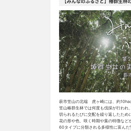
【みんなのふるさと】椿群生林
萩市笠山の北端 虎ヶ崎には、約10ha
笠山椿群生林では何度も伐採が行われ
切られるたびに交配を繰り返したため
花の形や色、咲く時期や葉の特徴など
60タイプに分類される多様性に富ん