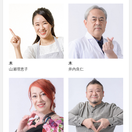
木
木
山瀬理恵子
井内良仁