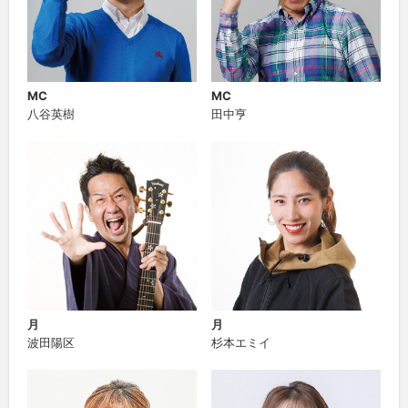
MC
MC
八谷英樹
田中亨
月
月
波田陽区
杉本エミイ