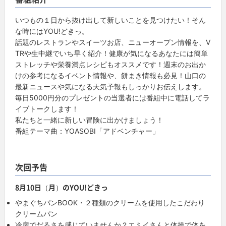
いつもの１日から抜け出して新しいことを見つけたい！そん
な時にはYOU!どきっ。
話題のレストランやスイーツお店、ニューオープン情報を、V
TRや生中継でいち早く紹介！健康が気になるあなたには簡単
ストレッチや栄養満点レシピもオススメです！週末のお出か
けの参考になるイベント情報や、餅まき情報も必見！山口の
最新ニュースや気になる天気予報もしっかりお伝えします。
毎日5000円分のプレゼントの当選者には番組中に電話してラ
イブトークします！
私たちと一緒に新しい冒険に出かけましょう！
番組テーマ曲：YOASOBI「アドベンチャー」
次回予告
8月10日（月）のYOU!どきっ
やまぐちパンBOOK・２種類のクリームを使用したこだわり
クリームパン
冷房でだるさを感じていませんか？エミイさんと体操で体を