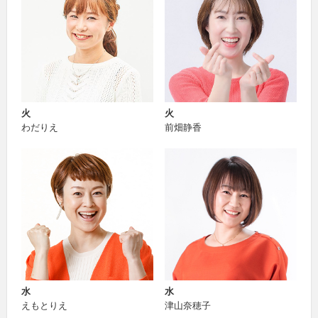
火
火
わだりえ
前畑静香
水
水
えもとりえ
津山奈穂子