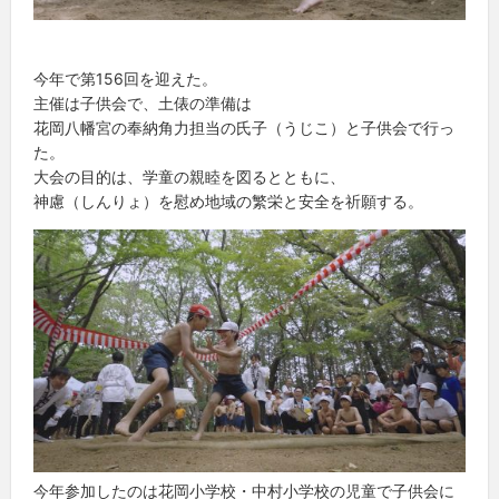
今年で第156回を迎えた。
主催は子供会で、土俵の準備は
花岡八幡宮の奉納角力担当の氏子（うじこ）と子供会で行っ
た。
大会の目的は、学童の親睦を図るとともに、
神慮（しんりょ）を慰め地域の繁栄と安全を祈願する。
今年参加したのは花岡小学校・中村小学校の児童で子供会に