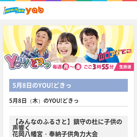
5月8日
のYOU!どきっ
5月8日（木）のYOU!どきっ
【みんなのふるさと】鎮守の杜に子供の
声響く
花岡八幡宮・奉納子供角力大会