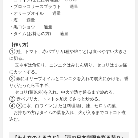
・ブロッコリースプラウト 適量
・オリーブオイル 適量
・塩 適量
・黒コショウ 適量
・タイム(お持ちの方) 適量
【作り方】
① 鮭、トマト、赤パプリカ(種や綿ごと)は食べやすい大きさ
に切る。
玉ネギは角切り、ニンニクはみじん切り、セロリは１㎝幅
にカットする。
② 鍋にオリーブオイルとニンニクを入れて弱火にかける。香
りがたったら玉ネギ、
セロリ(葉以外)を入れ、中火で透き通るまで炒める。
③ 赤パプリカ、トマトを加えてさっと炒める。
④ ③に水、白ワイン(または料理酒)、鮭、セロリの葉、
お持ちの方はタイムの葉を入れ、火が入るまでコトコト煮
込む。
【みんなのふるさと】「雨の日本庭園を彩る花々」