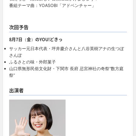
番組テーマ曲：YOASOBI「アドベンチャー」
次回予告
8月7日（金）のYOU!どきっ
サッカー元日本代表・坪井慶介さんと八谷英樹アナの生つぼ
さんぽ
ふるさとの味・外郎菓子
山口県無形民俗文化財・下関市 長府 忌宮神社の奇祭“数方庭
祭”
出演者