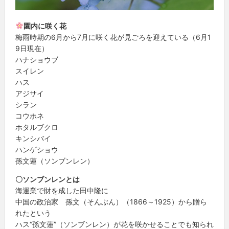
園内に咲く花
梅雨時期の6月から7月に咲く花が見ごろを迎えている（6月1
9日現在）
ハナショウブ
スイレン
ハス
アジサイ
シラン
コウホネ
ホタルブクロ
キンシバイ
ハンゲショウ
孫文蓮（ソンブンレン）
〇ソンブンレンとは
海運業で財を成した田中隆に
中国の政治家 孫文（そんぶん）（1866～1925）から贈ら
れたという
ハス“孫文蓮”（ソンブンレン）が花を咲かせることでも知られ