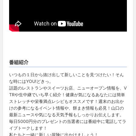
番組紹介
いつもの１日から抜け出して新しいことを見つけたい！そん
な時にはYOU!どきっ。
話題のレストランやスイーツお店、ニューオープン情報を、V
TRや生中継でいち早く紹介！健康が気になるあなたには簡単
ストレッチや栄養満点レシピもオススメです！週末のお出か
けの参考になるイベント情報や、餅まき情報も必見！山口の
最新ニュースや気になる天気予報もしっかりお伝えします。
毎日5000円分のプレゼントの当選者には番組中に電話してラ
イブトークします！
私たちと一緒に新しい冒険に出かけましょう！