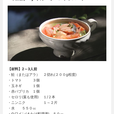
【材料】2～3人前
・鮭（またはアラ） ２切れ(２００g程度)
・トマト ３個
・玉ネギ １個
・赤パプリカ １個
・セロリ(葉も使用) １/２本
・ニンニク １～２片
・水 ５５０㏄
・白ワイン(または料理酒) ５０㏄