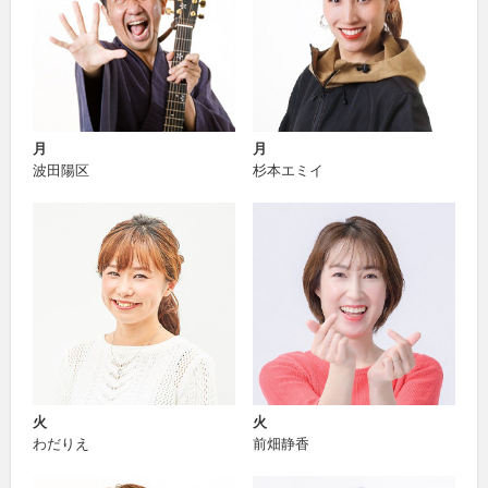
月
月
波田陽区
杉本エミイ
火
火
わだりえ
前畑静香