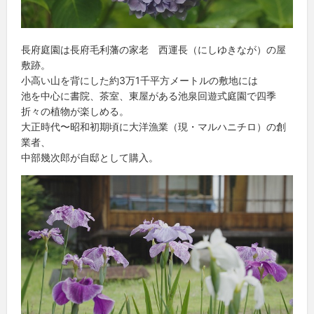
長府庭園は長府毛利藩の家老 西運長（にしゆきなが）の屋
敷跡。
小高い山を背にした約3万1千平方メートルの敷地には
池を中心に書院、茶室、東屋がある池泉回遊式庭園で四季
折々の植物が楽しめる。
大正時代〜昭和初期頃に大洋漁業（現・マルハニチロ）の創
業者、
中部幾次郎が自邸として購入。