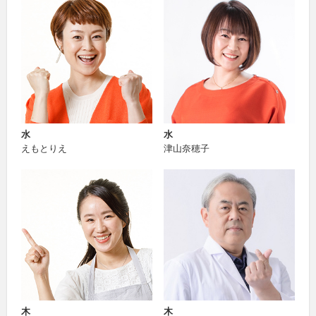
水
水
えもとりえ
津山奈穂子
木
木