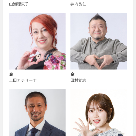
山瀬理恵子
井内良仁
金
金
上田カテリーナ
田村覚志