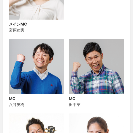
メインMC
宮原睦実
MC
MC
八谷英樹
田中亨