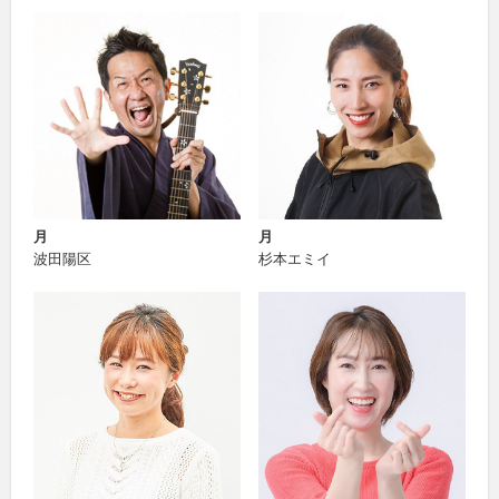
月
月
波田陽区
杉本エミイ