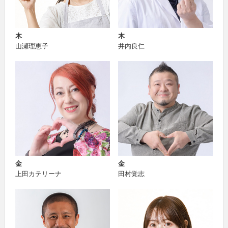
木
木
山瀬理恵子
井内良仁
金
金
上田カテリーナ
田村覚志