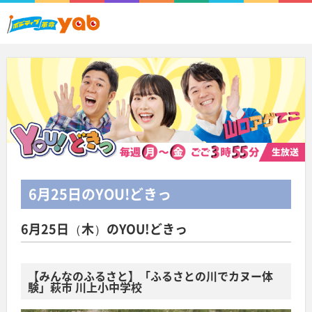
6月25日
のYOU!どきっ
6月25日（木）のYOU!どきっ
【みんなのふるさと】
「ふるさとの川でカヌー体
験」萩市 川上小中学校