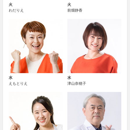
火
火
わだりえ
前畑静香
水
水
えもとりえ
津山奈穂子