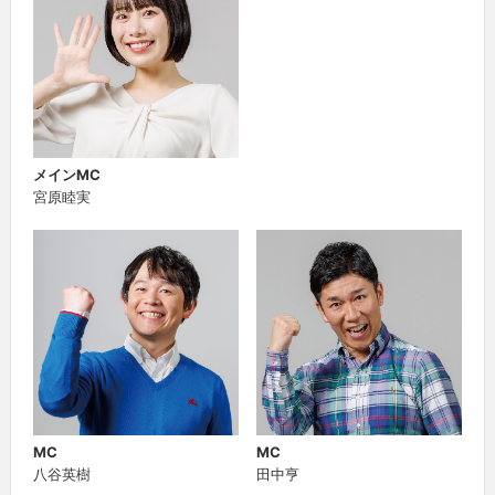
メインMC
宮原睦実
MC
MC
八谷英樹
田中亨