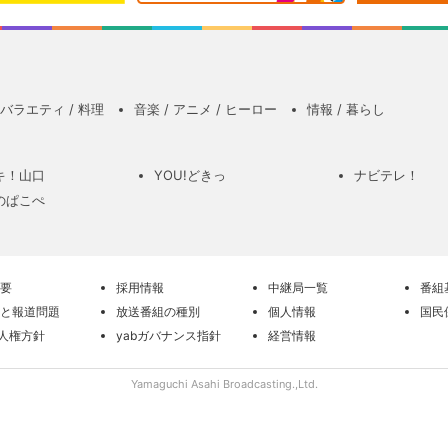
バラエティ / 料理
音楽 / アニメ / ヒーロー
情報 / 暮らし
キ！山口
YOU!どきっ
ナビテレ！
のぱこぺ
要
採用情報
中継局一覧
番組
と報道問題
放送番組の種別
個人情報
国民
の人権方針
yabガバナンス指針
経営情報
Yamaguchi Asahi Broadcasting.,Ltd.