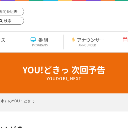
週間番組表
検索
ース
番組
アナウンサー
PROGRAMS
ANNOUNCER
YOU!どきっ 次回予告
YOUDOKI_NEXT
（水）のYOU！どきっ