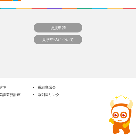
後援申請
見学申込について
基準
番組審議会
保護業務計画
系列局リンク