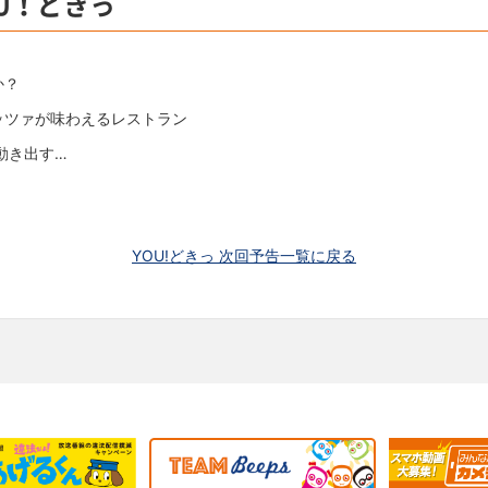
OU！どきっ
か？
ッツァが味わえるレストラン
動き出す…
YOU!どきっ 次回予告一覧に戻る