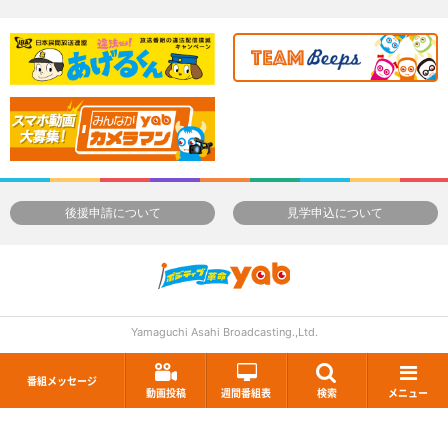
後援申請について
見学申込について
Yamaguchi Asahi Broadcasting.,Ltd.
番組メッセージ
動画投稿
週間番組表
検索
メニュー