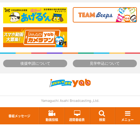
後援申請について
見学申込について
Yamaguchi Asahi Broadcasting.,Ltd.
番組メッセージ
動画投稿
週間番組表
検索
メニュー