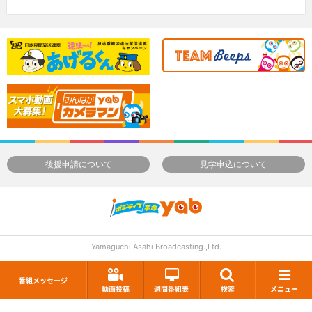
後援申請について
見学申込について
Yamaguchi Asahi Broadcasting.,Ltd.
番組メッセージ
動画投稿
週間番組表
検索
メニュー