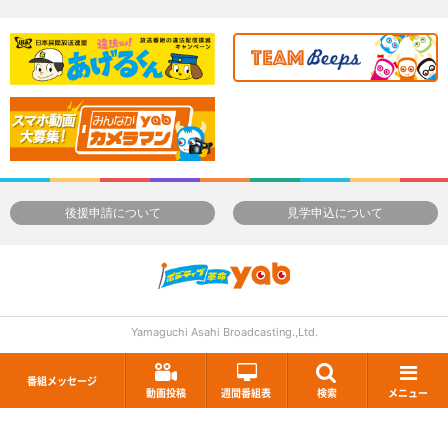
後援申請について
見学申込について
Yamaguchi Asahi Broadcasting.,Ltd.
番組メッセージ
動画投稿
週間番組表
検索
メニュー