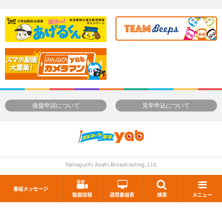
後援申請について
見学申込について
Yamaguchi Asahi Broadcasting.,Ltd.
番組メッセージ
動画投稿
週間番組表
検索
メニュー