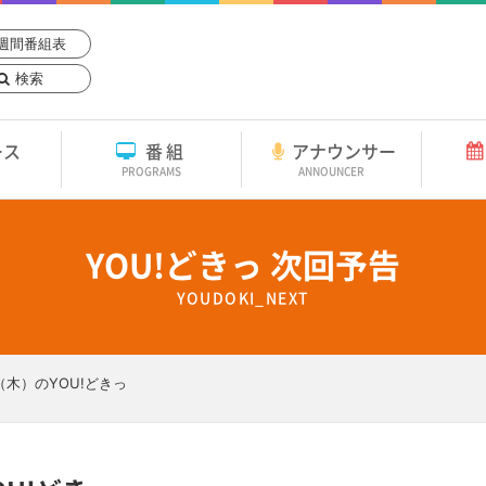
週間番組表
検索
ース
番組
アナウンサー
PROGRAMS
ANNOUNCER
YOU!どきっ 次回予告
YOUDOKI_NEXT
日（木）のYOU!どきっ