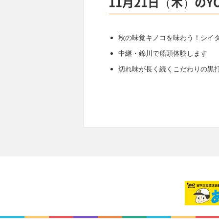
11月21日（木）のY
秋の味覚キノコを味わう！シイ
中継・錦川で船頭体験します
切れ味が長く続くこだわりの黒