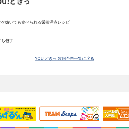
OU!どきっ
タケ嫌いでも食べられる栄養満点レシピ
打ち包丁
YOU!どきっ 次回予告一覧に戻る