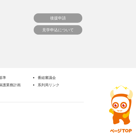
後援申請
見学申込について
基準
番組審議会
保護業務計画
系列局リンク