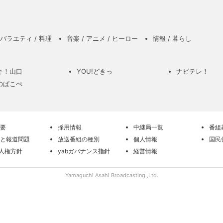
バラエティ / 料理
音楽 / アニメ / ヒーロー
情報 / 暮らし
キ！山口
YOU!どきっ
ナビテレ！
のぱこぺ
要
採用情報
中継局一覧
番組
と報道問題
放送番組の種別
個人情報
国民
の人権方針
yabガバナンス指針
経営情報
Yamaguchi Asahi Broadcasting.,Ltd.