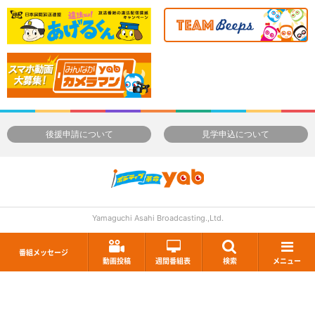
後援申請について
見学申込について
Yamaguchi Asahi Broadcasting.,Ltd.
番組メッセージ
動画投稿
週間番組表
検索
メニュー