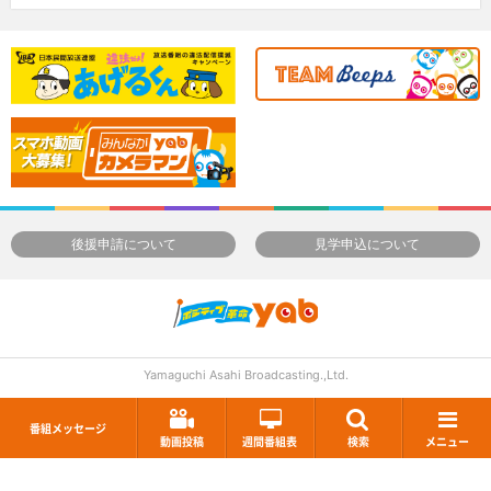
後援申請について
見学申込について
Yamaguchi Asahi Broadcasting.,Ltd.
番組メッセージ
動画投稿
週間番組表
検索
メニュー