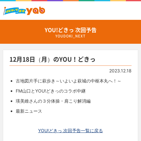
YOU!どきっ 次回予告
YOUDOKI_NEXT
12月18日（月）のYOU！どきっ
2023.12.18
古地図片手に萩歩き～いよいよ萩城の中枢本丸へ！～
FM山口とYOU!どきっのコラボ中継
瑛美維さんの３分体操・肩こり解消編
最新ニュース
YOU!どきっ 次回予告一覧に戻る