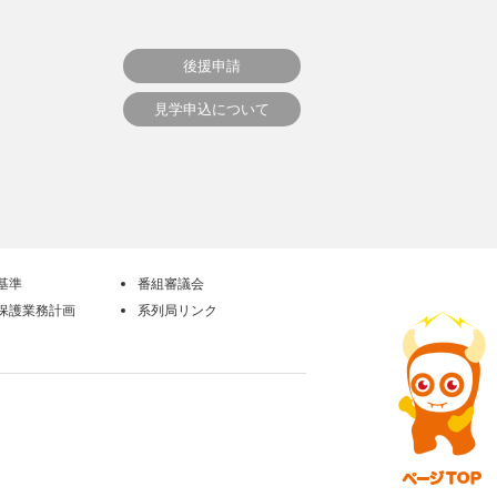
後援申請
見学申込について
基準
番組審議会
保護業務計画
系列局リンク