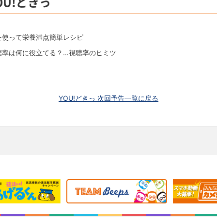
OU!どきっ
を使って栄養満点簡単レシピ
聴率は何に役立てる？…視聴率のヒミツ
YOU!どきっ 次回予告一覧に戻る