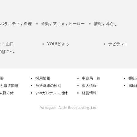
バラエティ / 料理
音楽 / アニメ / ヒーロー
情報 / 暮らし
キ！山口
YOU!どきっ
ナビテレ！
のぱこぺ
要
採用情報
中継局一覧
番組
と報道問題
放送番組の種別
個人情報
国民
の人権方針
yabガバナンス指針
経営情報
Yamaguchi Asahi Broadcasting.,Ltd.