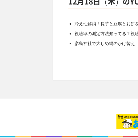
12月18日（木）のY
冷え性解消！長芋と豆腐とお餅
視聴率の測定方法知ってる？視
彦島神社で大しめ縄のかけ替え