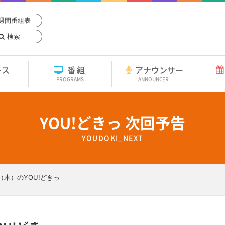
週間番組表
検索
ース
番組
アナウンサー
PROGRAMS
ANNOUNCER
YOU!どきっ 次回予告
YOUDOKI_NEXT
日（木）のYOU!どきっ