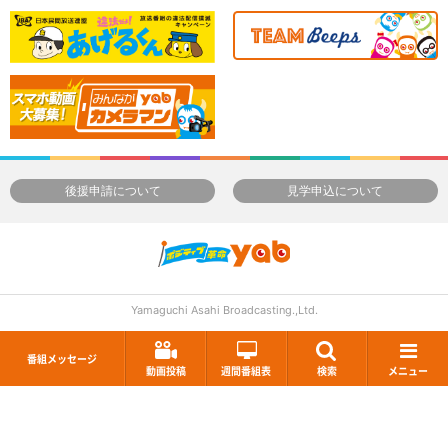
後援申請について
見学申込について
Yamaguchi Asahi Broadcasting.,Ltd.
番組メッセージ
動画投稿
週間番組表
検索
メニュー