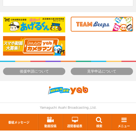
後援申請について
見学申込について
Yamaguchi Asahi Broadcasting.,Ltd.
番組メッセージ
動画投稿
週間番組表
検索
メニュー