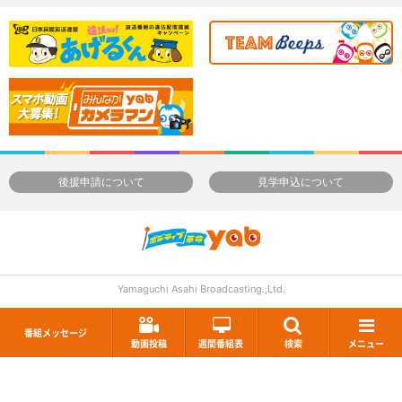
後援申請について
見学申込について
Yamaguchi Asahi Broadcasting.,Ltd.
番組メッセージ
動画投稿
週間番組表
検索
メニュー