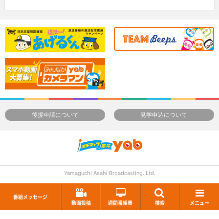
後援申請について
見学申込について
Yamaguchi Asahi Broadcasting.,Ltd.
番組メッセージ
動画投稿
週間番組表
検索
メニュー