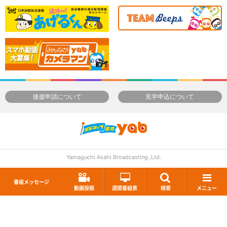
後援申請について
見学申込について
Yamaguchi Asahi Broadcasting.,Ltd.
番組メッセージ
動画投稿
週間番組表
検索
メニュー